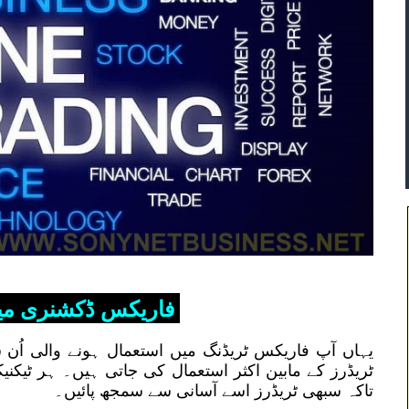
فاریکس ڈکشنری می
یہاں آپ فاریکس ٹریڈنگ میں استعمال ہونے والی اُن
ٹریڈرز کے مابین اکثر استعمال کی جاتی ہیں۔ ہر ٹیکنیک
تاکہ سبھی ٹریڈرز اسے آسانی سے سمجھ پائیں۔