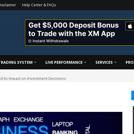
isclaimer
Help Center & FAQs
TRADING SYSTEM
LIVE PERFORMANCE
SERVICES
PRO
d Its Impact on Investment Decisions