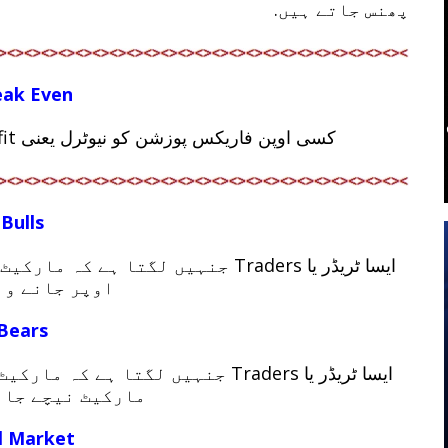
پھنس جاتے ہیں.
eak Even
کسی اوپن فاریکس پوزشن کو نیوٹرل یعنی No Profit اور No Loss پر Close کردینا.
Bulls
ایسا ٹریڈر یا Traders جنہیں لگتا 
اوپر جانے وال
Bears
ایسا ٹریڈر یا Traders جنہیں لگتا 
مارکیٹ نیچے جان
l Market