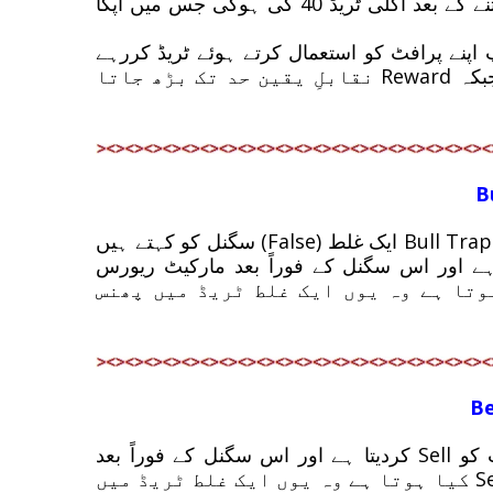
نے ٹریڈ کا سائز ڈبل کر لیا). اسی طرح 20 والی ٹریڈ جیتنے کے بعد اگلی ٹریڈ 40 کی ہوگی جس میں آپکا
 آپ اپنے پرافٹ کو استعمال کرتے ہوئے ٹریڈ کررہے
ہوتے ہیں اسی لیئے ہر ٹریڈ پر رِسک Same رہتا ہے جبکہ Reward نقابلِ یقین حد تک بڑھ جاتا
B
اُردو میں Trap سے مراد جال میں پھنس جانا ہے، Bull Trap ایک غلط (False) سگنل کو کہتے ہیں
ر ایک انویسٹر مارکیٹ کو Buy کرلیتا ہے اور اس سگنل کے فوراً بعد مارکیٹ ریورس
ور جن لوگوں نے مارکیٹ کو Buy کیا ہوتا ہے وہ یوں ایک غلط ٹریڈ میں پھنس
Be
ایک غلط سگنل، جس کی بنیاد پر ایک انویسٹر مارکیٹ کو Sell کردیتا ہے اور اس سگنل کے فوراً بعد
مارکیٹ ریورس ہوجاتی ہے. جن لوگوں نے مارکیٹ کوSell کیا ہوتا ہے وہ یوں ایک غلط ٹریڈ میں