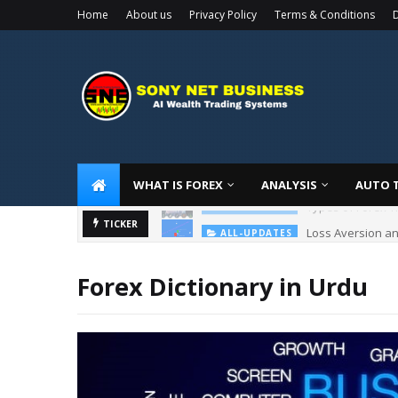
Home
About us
Privacy Policy
Terms & Conditions
D
WHAT IS FOREX
ANALYSIS
AUTO 
Loss Aversion an
TICKER
ALL-UPDATES
Forex Dictionary in Urdu