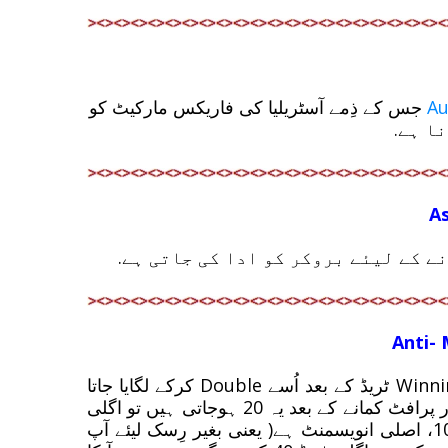
Au
جس کے ذِمے آسٹریلیا کی فاریکس مارکیٹ کو
As
Anti- 
ایک Money Management Strategy جس میں ہر Winning ٹریڈ کے بعد اُسے Double کرکے لگایا جاتا
ہے. مثال کے طور پر اگر آپکی انویسمنٹ 10 ڈالرز ہے اور پرافٹ کمانے کے بعد یہ 20 ہوجاتی ہیں تو اگلی
ٹریڈ 20 کی ہوگی جس میں 10 آپ کا منافع اور باقی 10، اصلی انویسمنٹ ہے( یعنی بغیر رِسک لیئے آپ